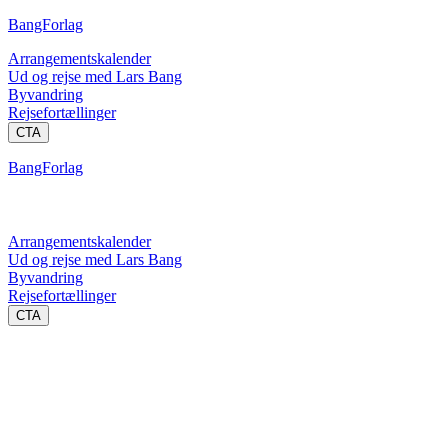
BangForlag
Arrangementskalender
Ud og rejse med Lars Bang
Byvandring
Rejsefortællinger
CTA
BangForlag
Arrangementskalender
Ud og rejse med Lars Bang
Byvandring
Rejsefortællinger
CTA
Sidste nyt
Brødtekst