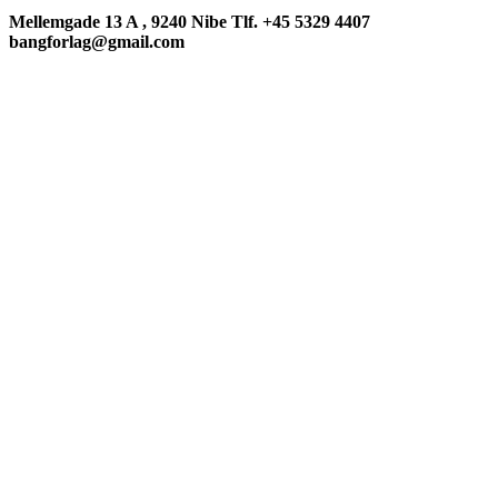
Mellemgade 13 A , 9240 Nibe Tlf. +45 5329 4407
bangforlag@gmail.com
BangForlag.dk